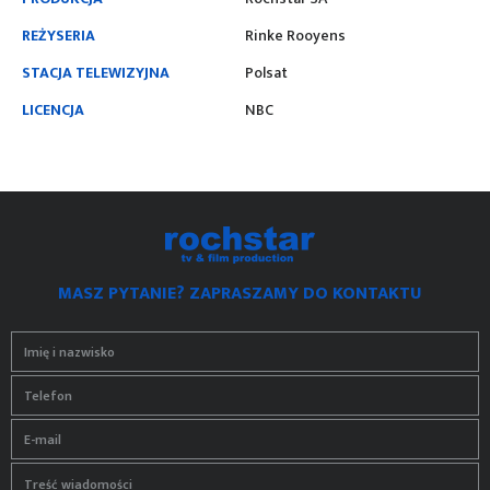
REŻYSERIA
Rinke Rooyens
STACJA TELEWIZYJNA
Polsat
LICENCJA
NBC
MASZ PYTANIE? ZAPRASZAMY DO KONTAKTU
Imię i nazwisko
Telefon
E-mail
Treść wiadomości