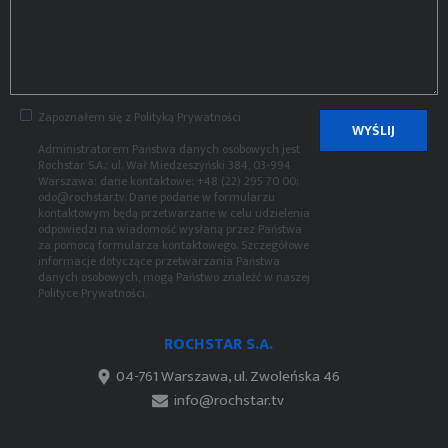
Zapoznałem się z
Polityką Prywatności
WYŚLIJ
Administratorem Państwa danych osobowych jest
Rochstar S.A.; ul. Wał Miedzeszyński 384, 03-994
Warszawa; dane kontaktowe: +48 (22) 295 70 00;
odo@rochstar.tv. Dane podane w formularzu
kontaktowym będą przetwarzane w celu udzielenia
odpowiedzi na wiadomość wysłaną przez Państwa
za pomocą formularza kontaktowego. Szczegółowe
informacje dotyczące przetwarzania Państwa
danych osobowych, mogą Państwo znaleźć w naszej
Polityce Prywatności
.
ROCHSTAR S.A.
04-761 Warszawa, ul. Zwoleńska 46
info@rochstar.tv